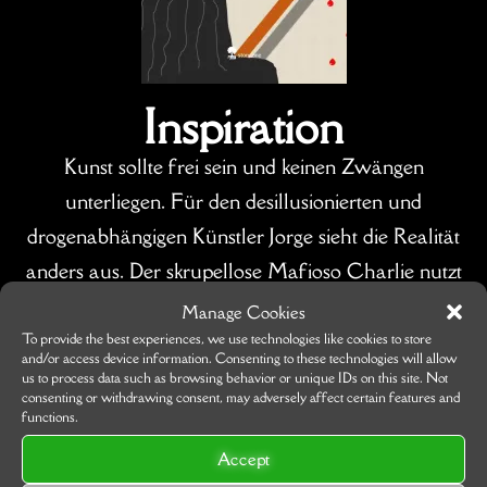
Inspiration
Kunst sollte frei sein und keinen Zwängen
unterliegen. Für den desillusionierten und
drogenabhängigen Künstler Jorge sieht die Realität
anders aus. Der skrupellose Mafioso Charlie nutzt
seine Notsituation aus und zwingt ihn unter
Manage Cookies
Zeitdruck ein idyllisches Landschaftsbild zu malen.
To provide the best experiences, we use technologies like cookies to store
and/or access device information. Consenting to these technologies will allow
Jorge scheint auf gutem Weg, bis er in einem
us to process data such as browsing behavior or unique IDs on this site. Not
consenting or withdrawing consent, may adversely affect certain features and
Wutanfall das fast fertige Werk zerstört. Als er
functions.
dann noch unerwartet Damenbesuch bekommt, in
Accept
den er sich kopfüber verliebt, ist das Schlamassel