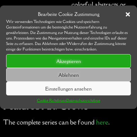
colorful abstracts or
still life compositions.
Bearbeite Cookie Zustimmung
The variety reflects
Wir verwenden Technologien wie Cookies und speichern
her belief in
Geräteinformationen um die bestmögliche Nutzererfahrung zu
gewährleisten. Die Zustimmung zur Nutzung dieser Technologien erlaubt es
continuous learning
uns, Prozessdaten wie das Navigationsverhalten und einzelne IDs auf dieser
and artistic evolution,
Seite zu erfassen. Das Ablehnen oder Widerrufen der Zustimmung könnte
einige der Funktionen beinträchtigen bzw. einschränken.
even if it means not
adhering to a single,
Akzeptieren
cohesive style.
Ablehnen
Accounts
:
instagram
Einstellungen ansehen
Cookie Richtlinien
Datenschutzrichtlinie
Featured Art: Crows
The complete series can be found
here
.