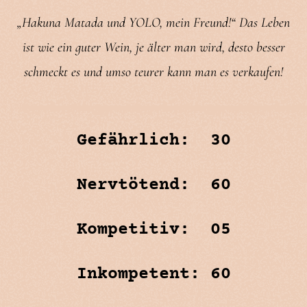
„Hakuna Matada und YOLO, mein Freund!“ Das Leben
ist wie ein guter Wein, je älter man wird, desto besser
schmeckt es und umso teurer kann man es verkaufen!
Gefährlich: 30
Nervtötend: 60
Kompetitiv: 05
Inkompetent: 60